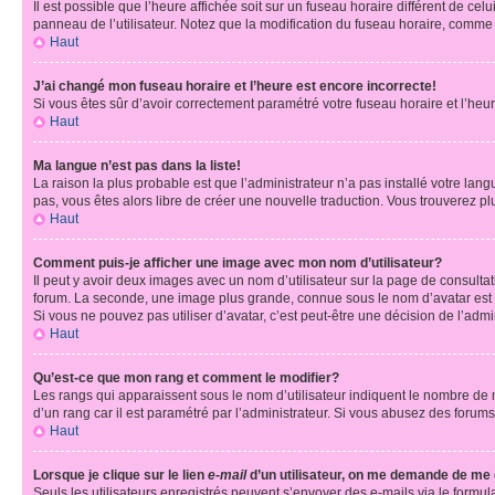
Il est possible que l’heure affichée soit sur un fuseau horaire différent de c
panneau de l’utilisateur. Notez que la modification du fuseau horaire, comme l
Haut
J’ai changé mon fuseau horaire et l’heure est encore incorrecte!
Si vous êtes sûr d’avoir correctement paramétré votre fuseau horaire et l’heure
Haut
Ma langue n’est pas dans la liste!
La raison la plus probable est que l’administrateur n’a pas installé votre la
pas, vous êtes alors libre de créer une nouvelle traduction. Vous trouverez pl
Haut
Comment puis-je afficher une image avec mon nom d’utilisateur?
Il peut y avoir deux images avec un nom d’utilisateur sur la page de consult
forum. La seconde, une image plus grande, connue sous le nom d’avatar est gén
Si vous ne pouvez pas utiliser d’avatar, c’est peut-être une décision de l’adm
Haut
Qu’est-ce que mon rang et comment le modifier?
Les rangs qui apparaissent sous le nom d’utilisateur indiquent le nombre de m
d’un rang car il est paramétré par l’administrateur. Si vous abusez des for
Haut
Lorsque je clique sur le lien
e-mail
d’un utilisateur, on me demande de me
Seuls les utilisateurs enregistrés peuvent s’envoyer des e-mails via le formula