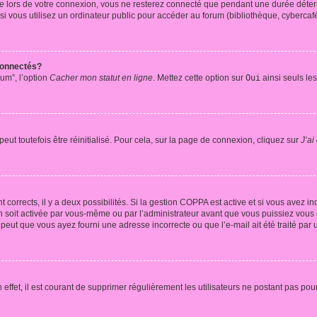
te
lors de votre connexion, vous ne resterez connecté que pendant une durée déterm
vous utilisez un ordinateur public pour accéder au forum (bibliothèque, cybercafé, u
connectés?
rum”, l’option
Cacher mon statut en ligne
. Mettez cette option sur
Oui
ainsi seuls le
ut toutefois être réinitialisé. Pour cela, sur la page de connexion, cliquez sur
J’ai
nt corrects, il y a deux possibilités. Si la gestion COPPA est active et si vous avez i
n soit activée par vous-même ou par l’administrateur avant que vous puissiez vous c
 peut que vous ayez fourni une adresse incorrecte ou que l’e-mail ait été traité par u
 effet, il est courant de supprimer régulièrement les utilisateurs ne postant pas pou