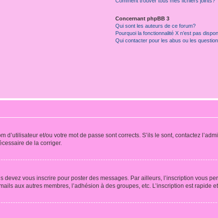
Comment trouver tous mes fichiers joints?
Concernant phpBB 3
Qui sont les auteurs de ce forum?
Pourquoi la fonctionnalité X n’est pas dispon
Qui contacter pour les abus ou les questio
d’utilisateur et/ou votre mot de passe sont corrects. S’ils le sont, contactez l’admi
écessaire de la corriger.
s devez vous inscrire pour poster des messages. Par ailleurs, l’inscription vous p
mails aux autres membres, l’adhésion à des groupes, etc. L’inscription est rapide e