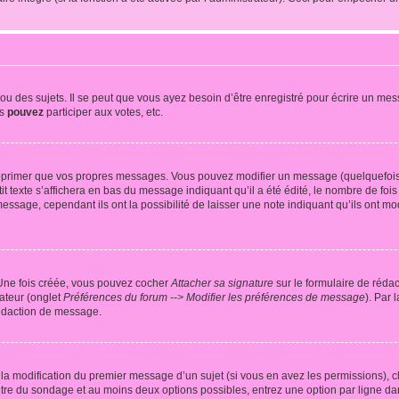
 des sujets. Il se peut que vous ayez besoin d’être enregistré pour écrire un mes
us
pouvez
participer aux votes, etc.
pprimer que vos propres messages. Vous pouvez modifier un message (quelquefois d
xte s’affichera en bas du message indiquant qu’il a été édité, le nombre de fois qu’
age, cependant ils ont la possibilité de laisser une note indiquant qu’ils ont modi
 Une fois créée, vous pouvez cocher
Attacher sa signature
sur le formulaire de réda
ateur (onglet
Préférences du forum --> Modifier les préférences de message
). Par 
rédaction de message.
u la modification du premier message d’un sujet (si vous en avez les permissions), c
titre du sondage et au moins deux options possibles, entrez une option par ligne