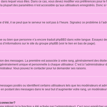
elui dans lequel vous êtes. Dans ce cas, vous devez modifier vos préférences pour le
a plupart des paramètres n’est accessible qu’aux utilisateurs enregistrés. Donc si v
 d’été, il se peut que le serveur ne soit pas à l’heure. Signalez ce problème à l’adm
ngue ou bien que personne n’a encore traduit phpBB3 dans votre langue. Essayez de d
us d’informations sur le site du groupe phpBB (voir le lien en bas de page).
ation des messages. La première est associée à votre rang, généralement des étoile
éralement unique et personnelle à chaque utilisateur. C’est à l’administrateur d’ac
inistrateur. Vous pouvez le contacter pour lui demander ses raisons.
essages postés ou identifient certains utilisateurs tels que les modérateurs et admi
ums en postant des messages dans le seul but d’augmenter votre rang, un modérateu
 connecter?
ire intégré (si la fonction a été activée par l’administrateur). Ceci pour empêcher un