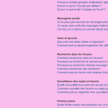
Pourquoi certains groupes d’utilisateurs ap
Qu’est-ce qu’un “Groupe par défaut”?
Qu’est-ce que le lien “L’équipe du forum”?
Messagerie privée
Je ne peux pas envoyer de messages priv
Je reçois sans arrêt des messages indésir
J’ai reçu un e-mail ou un courrier abusif d’u
Amis et ignorés
Que sont mes listes d’amis et d’ignorés?
Comment puis-je ajouter/supprimer des utili
Recherche dans les forums
Comment rechercher dans les forums?
Pourquoi ma recherche ne renvoie aucun ré
Pourquoi ma recherche retourne une page 
Comment rechercher des membres?
Comment puis-je trouver mes propres mess
Surveillance des sujets et favoris
Quelle est la différence entre les favoris et 
Comment surveiller des forums ou sujets pa
Comment puis-je supprimer mes surveillanc
Fichiers joints
Quels fichiers joints sont autorisés sur ce 