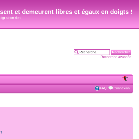
ent et demeurent libres et égaux en doigts !
igt sinon rien !
Recherche avancée
FAQ
Connexion
s?