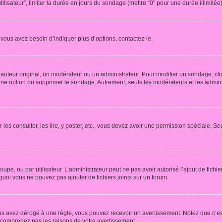
tilisateur”, limiter la durée en jours du sondage (mettre “0” pour une durée illimitée)
vous avez besoin d’indiquer plus d’options, contactez-le.
uteur original, un modérateur ou un administrateur. Pour modifier un sondage, cl
 une option ou supprimer le sondage. Autrement, seuls les modérateurs et les admin
 les consulter, les lire, y poster, etc., vous devez avoir une permission spéciale. 
roupe, ou par utilisateur. L’administrateur peut ne pas avoir autorisé l’ajout de fich
uoi vous ne pouvez pas ajouter de fichiers joints sur un forum.
s avez dérogé à une règle, vous pouvez recevoir un avertissement. Notez que c’est
e comprenez pas les raisons de votre avertissement.