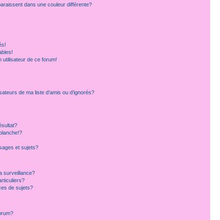
paraissent dans une couleur différente?
és!
ables!
n utilisateur de ce forum!
sateurs de ma liste d’amis ou d’ignorés?
sultat?
blanche!?
ages et sujets?
la surveillance?
rticuliers?
es de sujets?
forum?