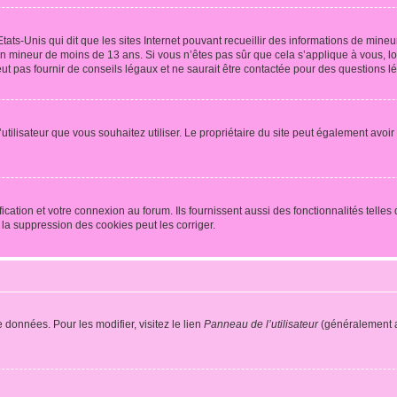
tats-Unis qui dit que les sites Internet pouvant recueillir des informations de mi
r un mineur de moins de 13 ans. Si vous n’êtes pas sûr que cela s’applique à vous, l
 pas fournir de conseils légaux et ne saurait être contactée pour des questions lég
m d’utilisateur que vous souhaitez utiliser. Le propriétaire du site peut également av
ation et votre connexion au forum. Ils fournissent aussi des fonctionnalités telles 
la suppression des cookies peut les corriger.
 données. Pour les modifier, visitez le lien
Panneau de l’utilisateur
(généralement a