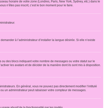
 fuseau horaire de votre zone (Londres, Paris, New York, Sydney, etc.) dans le
ous n’êtes pas inscrit, c’est le bon moment pour le faire.
inistrateur.
emander à l’administrateur d’installer la langue désirée. Si elle n’existe
s ou des blocs indiquant votre nombre de messages ou votre statut sur le
tiver les avatars et de décider de la manière dont ils sont mis à disposition.
nistrateurs. En général, vous ne pouvez pas directement modifier l’intitulé
r ou un administrateur peut rabaisser votre compteur de messages.
 usage abusif de la fonctionnalité par les invités.