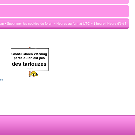
rum
•
Supprimer les cookies du forum
• Heures au format UTC + 1 heure [ Heure d’été ]
es