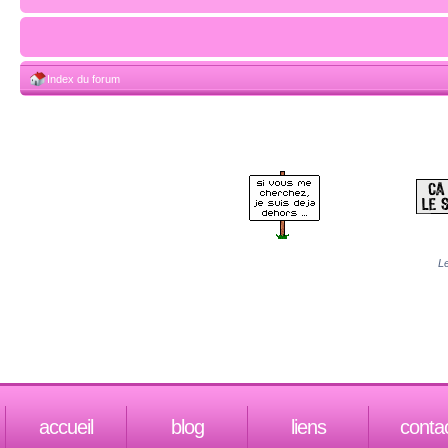
Index du forum
Le
accueil
blog
liens
conta