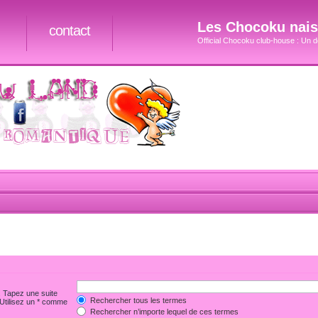
Les Chocoku naiss
contact
Official Chocoku club-house : Un do
. Tapez une suite
Rechercher tous les termes
 Utilisez un * comme
Rechercher n’importe lequel de ces termes