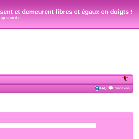
ent et demeurent libres et égaux en doigts !
igt sinon rien !
FAQ
Connexion