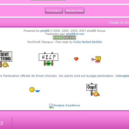
L’équipe du fo
Powered by
phpBB
© 2000, 2002, 2005, 2007 phpBB Group
Traduction par:
phpBB-fr.com
TeckToniK Olympus - Free style by
CoSa NoStrA DeSiGn
s Partenaires officiels du forum chocoku : les autres sont sur la page partenaires :
chocopot
ct