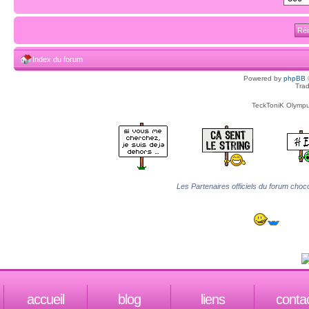
Index du forum
Powered by
phpBB
Trad
TeckToniK Olympus
Les Partenaires officiels du forum choco
accueil
blog
liens
conta