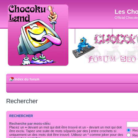
Les Cho
Official Chocoku
accueil
blog
Index du forum
Rechercher
RECHERCHER
Recherche par mots-clés:
Placez un
+
devant un mot qui doit être trouvé et un
-
devant un mot qui doit
Rec
être exclu. Tapez une suite de mots séparés par des
|
entre crochets si
uniquement un des mots doit être trouvé. Utilisez un * comme joker pour des
Rech