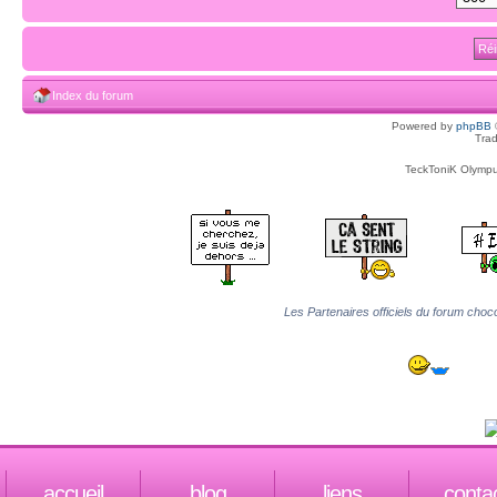
Index du forum
Powered by
phpBB
Trad
TeckToniK Olympus
Les Partenaires officiels du forum choco
accueil
blog
liens
conta