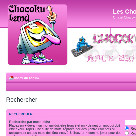
Les Cho
Official Chocoku
accueil
blog
Index du forum
Rechercher
RECHERCHER
Recherche par mots-clés:
Placez un
+
devant un mot qui doit être trouvé et un
-
devant un mot qui doit
Rec
être exclu. Tapez une suite de mots séparés par des
|
entre crochets si
uniquement un des mots doit être trouvé. Utilisez un * comme joker pour des
Rech