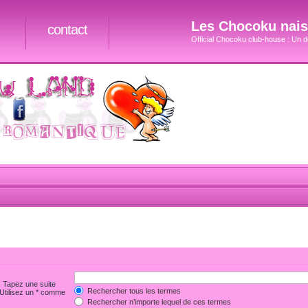
Les Chocoku naiss
contact
Official Chocoku club-house : Un do
. Tapez une suite
Rechercher tous les termes
 Utilisez un * comme
Rechercher n’importe lequel de ces termes