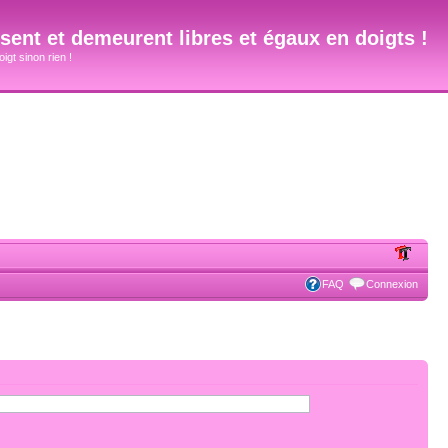
ent et demeurent libres et égaux en doigts !
igt sinon rien !
FAQ
Connexion