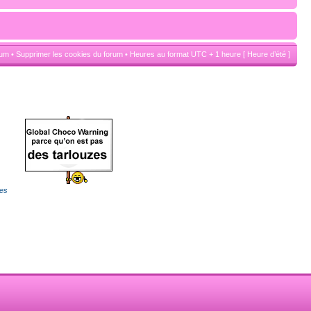
rum
•
Supprimer les cookies du forum
• Heures au format UTC + 1 heure [ Heure d’été ]
es