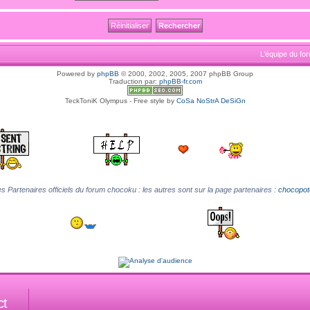
L’équipe du fo
Powered by
phpBB
© 2000, 2002, 2005, 2007 phpBB Group
Traduction par:
phpBB-fr.com
TeckToniK Olympus - Free style by
CoSa NoStrA DeSiGn
s Partenaires officiels du forum chocoku : les autres sont sur la page partenaires :
chocopot
ct