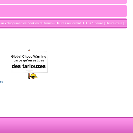
rum
•
Supprimer les cookies du forum
• Heures au format UTC + 1 heure [ Heure d’été ]
es