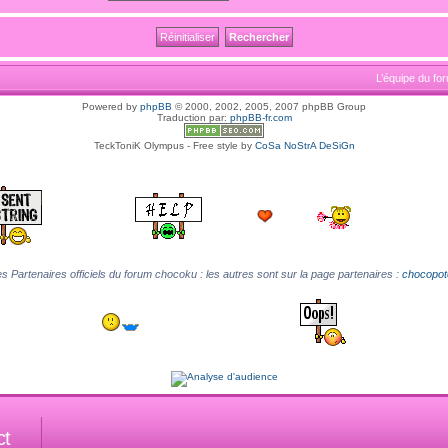
L’équipe du fo
Powered by
phpBB
© 2000, 2002, 2005, 2007 phpBB Group
Traduction par:
phpBB-fr.com
TeckToniK Olympus - Free style by
CoSa NoStrA DeSiGn
s Partenaires officiels du forum chocoku : les autres sont sur la page partenaires :
chocopot
ct