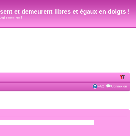
ent et demeurent libres et égaux en doigts !
igt sinon rien !
FAQ
Connexion