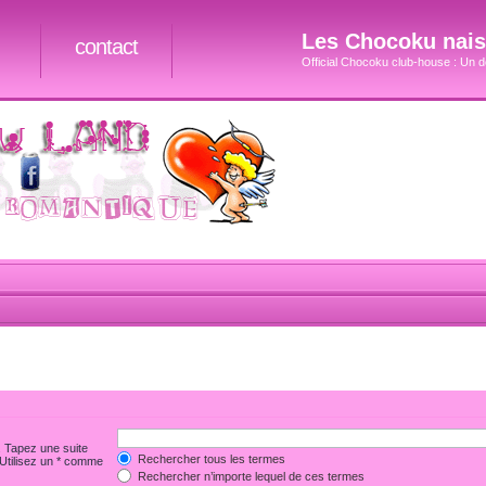
Les Chocoku naiss
contact
Official Chocoku club-house : Un do
. Tapez une suite
Rechercher tous les termes
 Utilisez un * comme
Rechercher n’importe lequel de ces termes