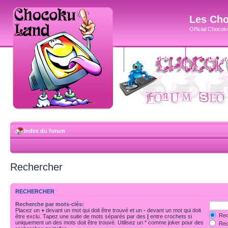
Les Cho
Official Chocoku
accueil
blog
Index du forum
Rechercher
RECHERCHER
Recherche par mots-clés:
Placez un
+
devant un mot qui doit être trouvé et un
-
devant un mot qui doit
Rec
être exclu. Tapez une suite de mots séparés par des
|
entre crochets si
uniquement un des mots doit être trouvé. Utilisez un * comme joker pour des
Rech