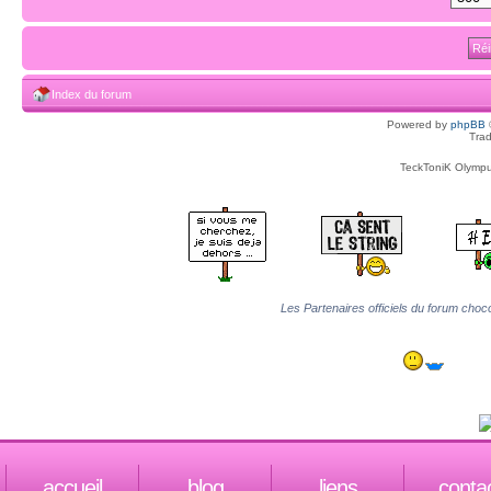
Index du forum
Powered by
phpBB
Trad
TeckToniK Olympus
Les Partenaires officiels du forum choco
accueil
blog
liens
conta