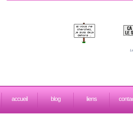
Le
accueil
blog
liens
conta