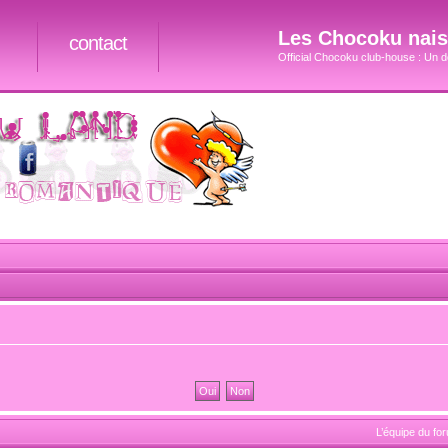
Les Chocoku naiss
contact
Official Chocoku club-house : Un do
L’équipe du fo