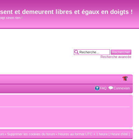
ent et demeurent libres et égaux en doigts !
igt sinon rien !
Recherche avancée
FAQ
Connexion
rum
•
Supprimer les cookies du forum
• Heures au format UTC + 1 heure [ Heure d’été ]