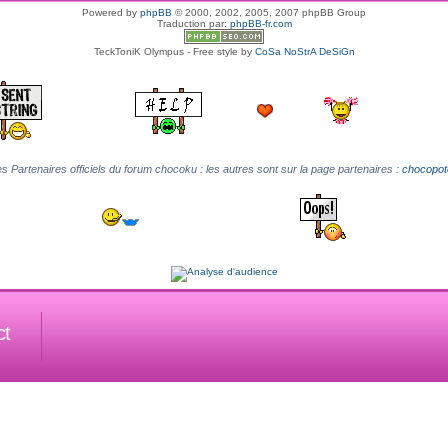
Powered by
phpBB
© 2000, 2002, 2005, 2007 phpBB Group
Traduction par:
phpBB-fr.com
TeckToniK Olympus - Free style by
CoSa NoStrA DeSiGn
s Partenaires officiels du forum chocoku : les autres sont sur la page partenaires :
chocopot
ct