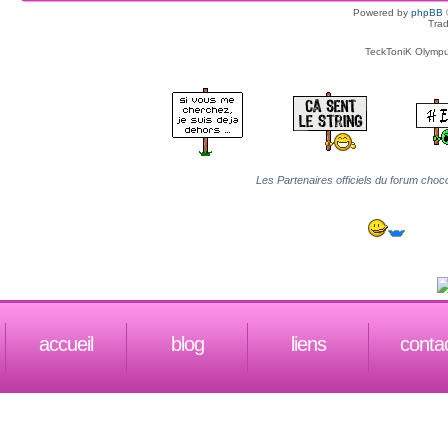
Powered by
phpBB
Trad
TeckToniK Olympus
Les Partenaires officiels du forum choco
accueil
blog
liens
conta