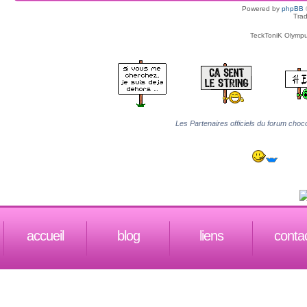
Powered by
phpBB
Trad
TeckToniK Olympus
Les Partenaires officiels du forum choco
accueil
blog
liens
conta