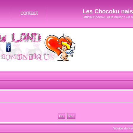
Les Chocoku naiss
contact
Official Chocoku club-house : Un do
L’équipe du fo