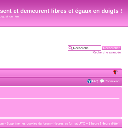
ent et demeurent libres et égaux en doigts !
igt sinon rien !
Recherche avancée
FAQ
Connexion
rum
•
Supprimer les cookies du forum
• Heures au format UTC + 1 heure [ Heure d’été ]