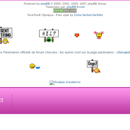
Powered by
phpBB
© 2000, 2002, 2005, 2007 phpBB Group
Traduction par:
phpBB-fr.com
TeckToniK Olympus - Free style by
CoSa NoStrA DeSiGn
s Partenaires officiels du forum chocoku : les autres sont sur la page partenaires :
chocopot
ct