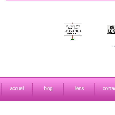
Le
accueil
blog
liens
conta