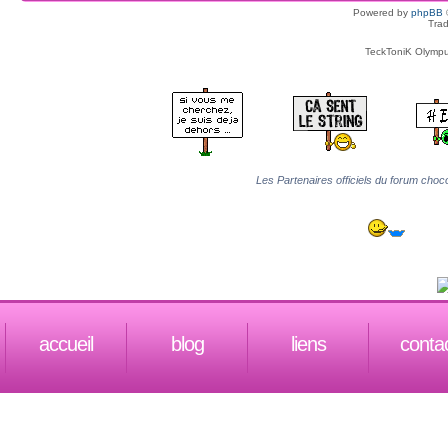
Powered by
phpBB
Trad
TeckToniK Olympus
Les Partenaires officiels du forum choco
accueil
blog
liens
conta