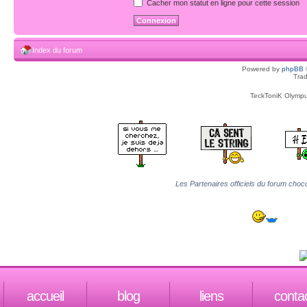
Cacher mon statut en ligne pour cette session
Index du forum
Powered by
phpBB
Trad
TeckToniK Olympus
Les Partenaires officiels du forum choco
accueil
blog
liens
conta