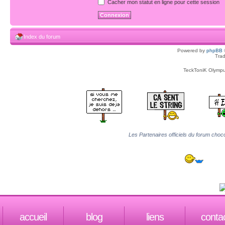
Cacher mon statut en ligne pour cette session
Index du forum
Powered by
phpBB
Trad
TeckToniK Olympus
Les Partenaires officiels du forum choco
accueil
blog
liens
conta