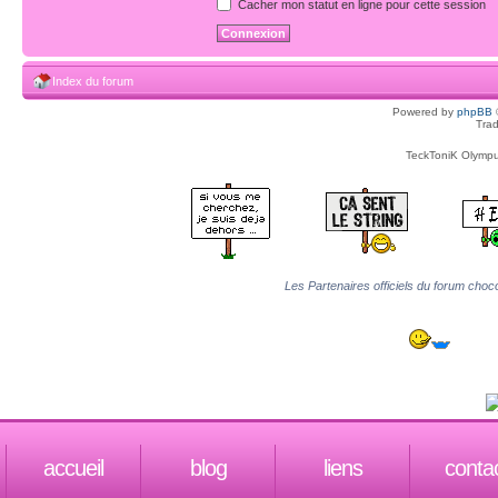
Cacher mon statut en ligne pour cette session
Index du forum
Powered by
phpBB
Trad
TeckToniK Olympus
Les Partenaires officiels du forum choco
accueil
blog
liens
conta