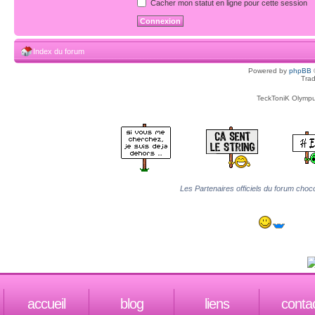
Cacher mon statut en ligne pour cette session
Index du forum
Powered by
phpBB
Trad
TeckToniK Olympus
Les Partenaires officiels du forum choco
accueil
blog
liens
conta