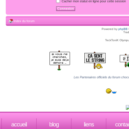
Cacher mon statut en ligne pour cette session
Index du forum
Powered by
phpBB
Trad
TeckToniK Olympus
Les Partenaires officiels du forum choco
accueil
blog
liens
conta