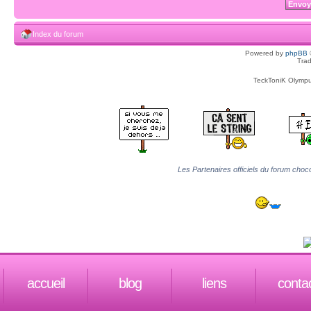
Index du forum
Powered by
phpBB
Trad
TeckToniK Olympus
Les Partenaires officiels du forum choco
accueil
blog
liens
conta