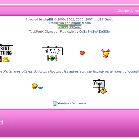
L’équipe du fo
Powered by
phpBB
© 2000, 2002, 2005, 2007 phpBB Group
Traduction par:
phpBB-fr.com
TeckToniK Olympus - Free style by
CoSa NoStrA DeSiGn
s Partenaires officiels du forum chocoku : les autres sont sur la page partenaires :
chocopot
ct