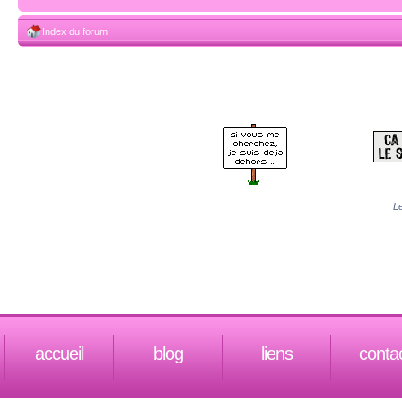
Index du forum
Le
accueil
blog
liens
conta