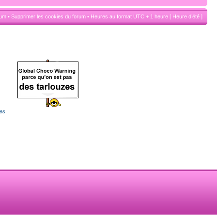
rum
•
Supprimer les cookies du forum
• Heures au format UTC + 1 heure [ Heure d’été ]
es