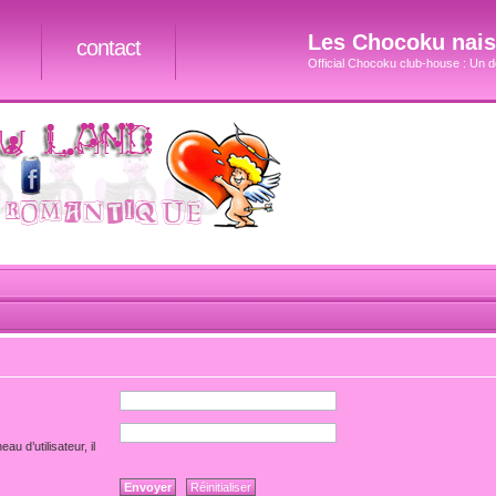
Les Chocoku naiss
contact
Official Chocoku club-house : Un do
u d’utilisateur, il